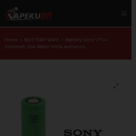
Home
BATTERY VAPE
Battery Sony VTC4
2100mAh 30A 18650 100% Authentic