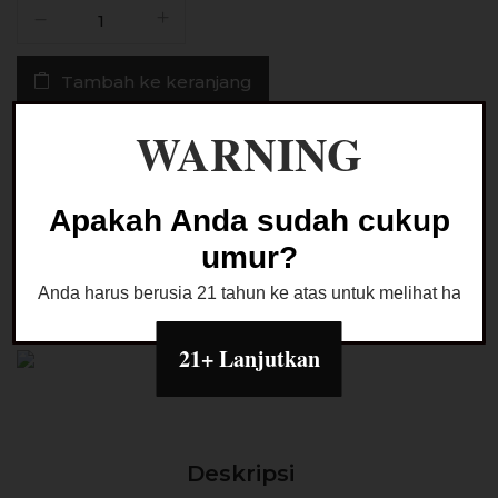
Kuantitas
Battery
Sony
Tambah ke keranjang
VTC4
2100mAh
WARNING
30A
Buy Now
18650
100%
Authentic
Apakah Anda sudah cukup
Ask a Question
umur?
Anda harus berusia 21 tahun ke atas untuk melihat halaman
Kategori:
BATTERY VAPE
21+ Lanjutkan
Deskripsi