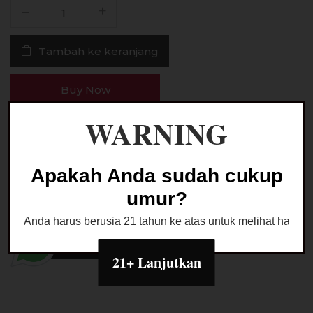
Kuantitas
BuaQita
Grape
Tambah ke keranjang
Salt
Nic
30ML
Buy Now
by
Juicenation
WARNING
x
Ask a Question
CV
x
Apakah Anda sudah cukup
Hitz
umur?
Kategori:
LIQUID SALTNIC
Anda harus berusia 21 tahun ke atas untuk melihat halaman
21+ Lanjutkan