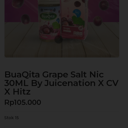
BuaQita Grape Salt Nic
30ML By Juicenation X CV
X Hitz
Rp
105.000
Stok 15