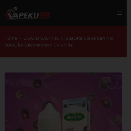
Home
LIQUID SALTNIC
BuaQita Grape Salt Nic
30ML by Juicenation x CV x Hitz