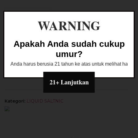
Kuantitas
BuaQita
WARNING
Gummy
Tambah ke keranjang
Strawberry
Salt
Apakah Anda sudah cukup
Nic
Buy Now
umur?
30ML
by
Anda harus berusia 21 tahun ke atas untuk melihat halaman
Juicenation
Ask a Question
x
21+ Lanjutkan
CV
x
Hitz
Kategori:
LIQUID SALTNIC