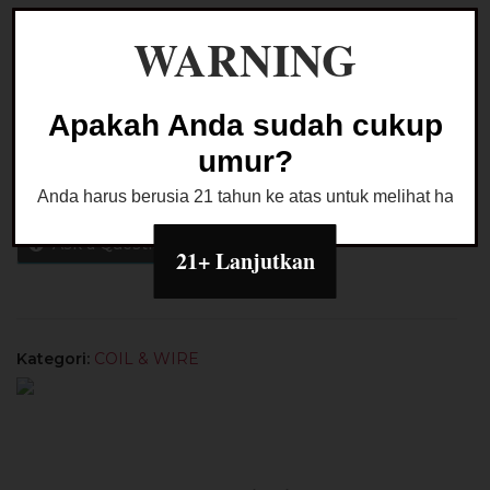
WARNING
Kuantitas
Coil
Baby
Tambah ke keranjang
alien
Apakah Anda sudah cukup
Full
umur?
Twisted
Buy Now
Messes
Anda harus berusia 21 tahun ke atas untuk melihat halaman
0.18
-
Ask a Question
21+ Lanjutkan
0.20
OHM
/
Coil
Kategori:
COIL & WIRE
Baby
Alien
RIOT