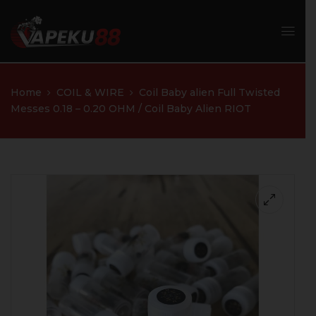
Home
COIL & WIRE
Coil Baby alien Full Twisted
Messes 0.18 – 0.20 OHM / Coil Baby Alien RIOT