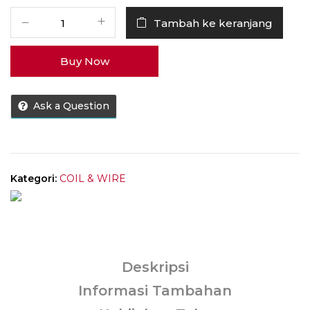
Kuantitas
Tambah ke keranjang
Coil
Luna
Buy Now
AIO
RBA
2.5mm
Ask a Question
0.28
-
0.33
Ohm
[
Kategori:
COIL & WIRE
harga
1
pcs
coil
]
Deskripsi
Informasi Tambahan