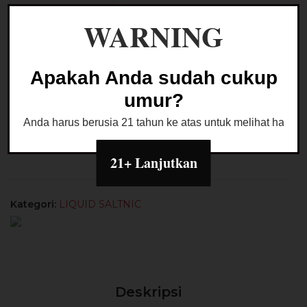
Kuantitas
Husky
WARNING
Juicy
Tambah ke keranjang
Madness
Saltnic
Apakah Anda sudah cukup
30ML
Buy Now
umur?
by
Husky
Anda harus berusia 21 tahun ke atas untuk melihat halaman
Asian
Ask a Question
21+ Lanjutkan
Kategori:
LIQUID SALTNIC
Deskripsi