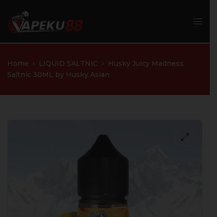
Home
LIQUID SALTNIC
Husky Juicy Madness
Saltnic 30ML by Husky Asian