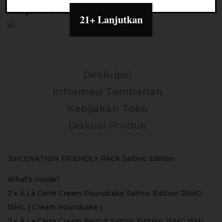
Kategori:
LIQUID SALTNIC
21+ Lanjutkan
Deskripsi
Informasi Tambahan
Kebijakan Toko
Diskusi Produk
JUICENATION FRIENDLY PACK Saltnic Edition
What’s inside?
2 x À La Carte Cream Poundcake Saltnic Edition 25MG
15ML ( Cream Poundcake )
2 x À La Carte Cream Biscuit Saltnic Edition 25MG 15ML