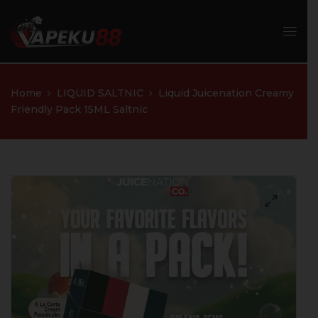
Home
LIQUID SALTNIC
Liquid Juicenation Creamy
Friendly Pack 15ML Saltnic