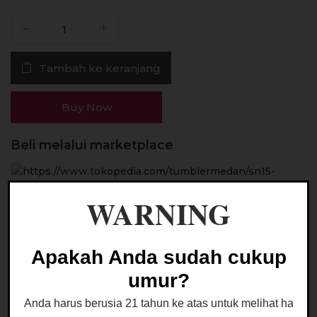
Kuantitas
Liquid
Juicenation
Tambah ke keranjang
Creamy
Friendly
Pack
Buy Now
15ML
Saltnic
Beli melalui marketplace
WARNING
Apakah Anda sudah cukup
Ask a Question
umur?
Anda harus berusia 21 tahun ke atas untuk melihat halaman