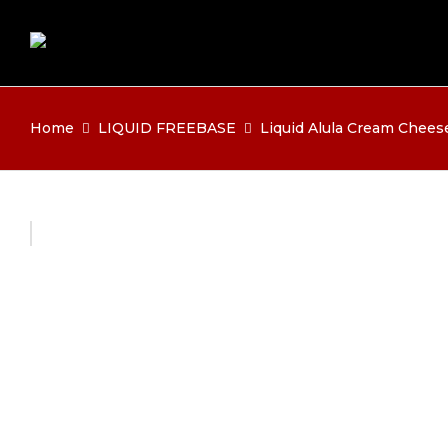
Home
LIQUID FREEBASE
Liquid Alula Cream Chee