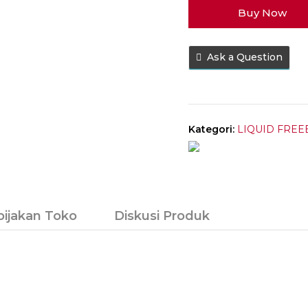
Buy Now
Cream
Cheese
60ML
Ask a Question
by
Emkay
Brewery
Kategori:
LIQUID FREE
bijakan Toko
Diskusi Produk