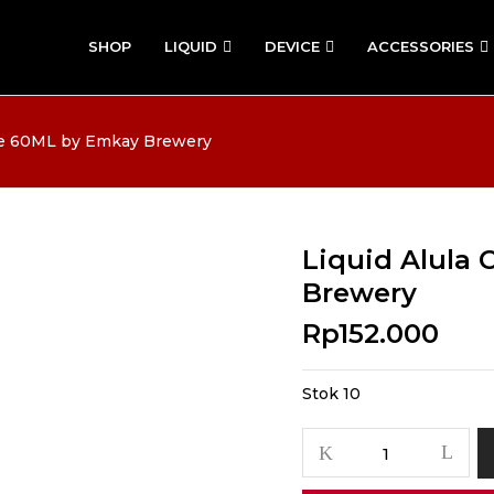
SHOP
LIQUID
DEVICE
ACCESSORIES
se 60ML by Emkay Brewery
Liquid Alula
Brewery
Rp
152.000
Stok 10
Kuantitas
Liquid
Alula