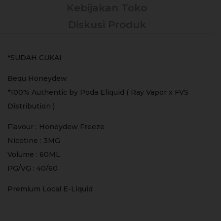
Kebijakan Toko
Diskusi Produk
*SUDAH CUKAI
Bequ Honeydew
*100% Authentic by Poda Eliquid ( Ray Vapor x FVS
Distribution )
Flavour : Honeydew Freeze
Nicotine : 3MG
Volume : 60ML
PG/VG : 40/60
Premium Local E-Liquid