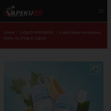
Home
LIQUID FREEBASE
Liquid Bequ Honeydew
60ML by Poda E-Liquid