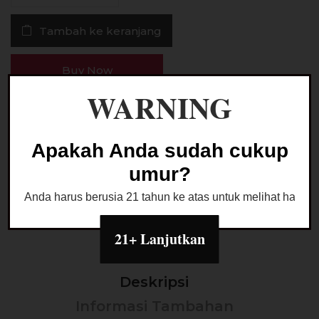
Bequ
Tambah ke keranjang
Honeydew
60ML
by
Buy Now
Poda
WARNING
E-
Liquid
Ask a Question
Apakah Anda sudah cukup
umur?
Kategori:
LIQUID FREEBASE
Anda harus berusia 21 tahun ke atas untuk melihat halaman
21+ Lanjutkan
Deskripsi
Informasi Tambahan