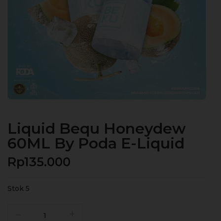
Liquid Bequ Honeydew
60ML By Poda E-Liquid
Rp
135.000
Stok 5
Kuantitas
Liquid