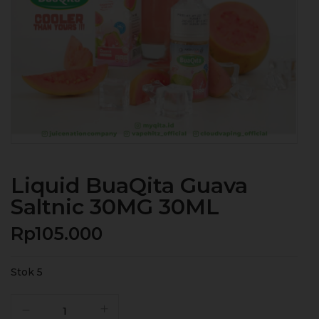
Liquid BuaQita Guava
Saltnic 30MG 30ML
Rp
105.000
Stok 5
Kuantitas
Liquid