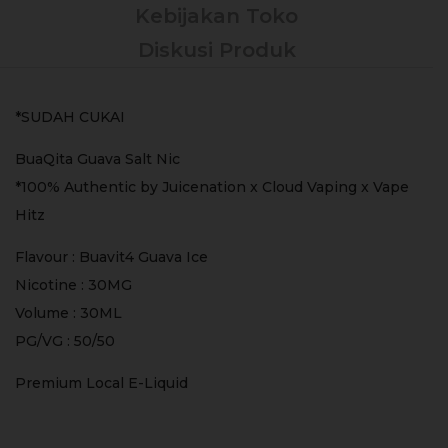
Kebijakan Toko
Diskusi Produk
*SUDAH CUKAI
BuaQita Guava Salt Nic
*100% Authentic by Juicenation x Cloud Vaping x Vape
Hitz
Flavour : Buavit4 Guava Ice
Nicotine : 30MG
Volume : 30ML
PG/VG : 50/50
Premium Local E-Liquid