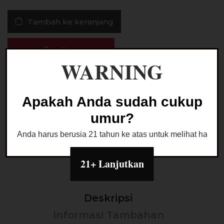
BuaQita
Tambah ke keranjang
Guava
Saltnic
30MG
Buy Now
30ML
WARNING
Ask a Question
Apakah Anda sudah cukup
umur?
Kategori:
LIQUID SALTNIC
Anda harus berusia 21 tahun ke atas untuk melihat halaman
21+ Lanjutkan
Deskripsi
Informasi Tambahan