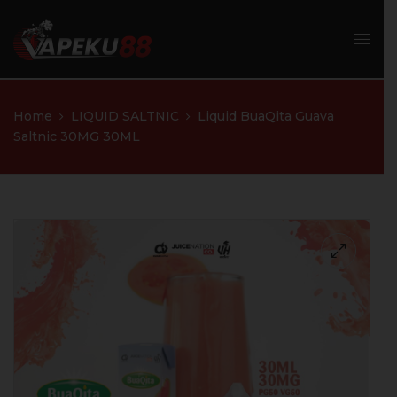
Home
LIQUID SALTNIC
Liquid BuaQita Guava
Saltnic 30MG 30ML