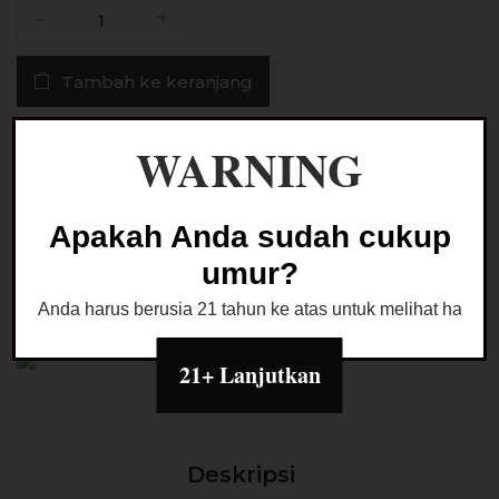
Kuantitas
Liquid
Creamsie
Tambah ke keranjang
Whimsie
V3
Katcha
Buy Now
WARNING
60ML
by
VEM
Ask a Question
Apakah Anda sudah cukup
Juice
x
umur?
Ivan
Anda harus berusia 21 tahun ke atas untuk melihat halaman
Ibrahim
Kategori:
LIQUID FREEBASE
21+ Lanjutkan
Deskripsi