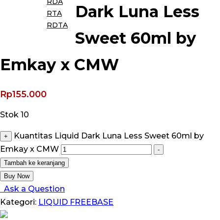
RDA
Dark Luna Less
RTA
RDTA
Sweet 60ml by
Emkay x CMW
Rp
155.000
Stok 10
Kuantitas Liquid Dark Luna Less Sweet 60ml by
+
Emkay x CMW
-
Tambah ke keranjang
Buy Now
Ask a Question
Kategori:
LIQUID FREEBASE