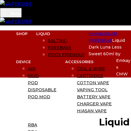
Menu
Home
LIQUID
SHOP
LIQUID
FREEBASE
Liquid
SALTNIC
Dark Luna Less
FREEBASE
Sweet 60ml by
PODS FRIENDLY
Emkay
DEVICE
ACCESSORIES
x
AIO
COIL & WIRE
CMW
MOD
CARTRIDGE
POD
COTTON VAPE
DISPOSABLE
VAPING TOOL
POD MOD
BATTERY VAPE
CHARGER VAPE
HIASAN VAPE
ATOMIZER
BEST SELLER
Liquid
RBA
BUNDLING SIAP PAKAI