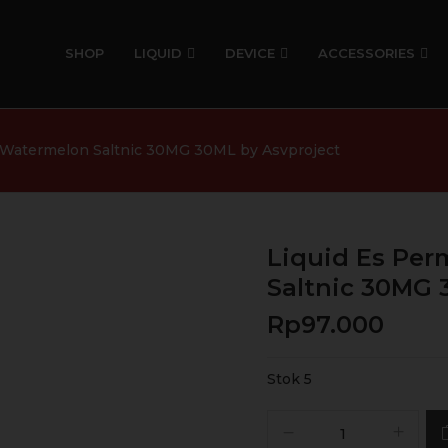
SHOP
LIQUID
DEVICE
ACCESSORIES
 Watermelon Saltnic 30MG 30ML by Asvproject
Liquid Es Pe
Saltnic 30MG 
Rp
97.000
Stok 5
Kuantitas
Liquid