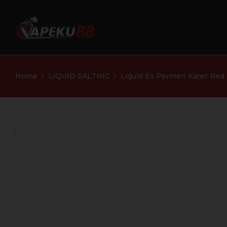
Home
LIQUID SALTNIC
Liquid Es Permen Karet Red