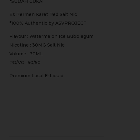
*SUDAH CUKAI
Es Permen Karet Red Salt Nic
*100% Authentic by ASVPROJECT
Flavour : Watermelon Ice Bubblegum
Nicotine : 30MG Salt Nic
Volume : 30ML
PG/VG : 50/50
Premium Local E-Liquid