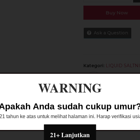
Es
Buy Now
Permen
Karet
Red
Ask a Question
Watermelon
Saltnic
30MG
30ML
by
Kategori:
LIQUID SALTN
Asvproject
WARNING
Apakah Anda sudah cukup umur
1 tahun ke atas untuk melihat halaman ini. Harap verifikasi u
bijakan Toko
Diskusi Produk
21+ Lanjutkan