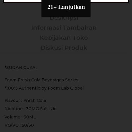
21+ Lanjutkan
Deskripsi
Informasi Tambahan
Kebijakan Toko
Diskusi Produk
*SUDAH CUKAI
Foom Fresh Cola Beverages Series
*100% Authentic by Foom Lab Global
Flavour : Fresh Cola
Nicotine : 30MG Salt Nic
Volume : 30ML
PG/VG : 50/50