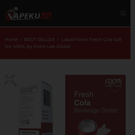
Home
BEST SELLER
Liquid Foom Fresh Cola Salt
Nic 30ML by Foom Lab Global