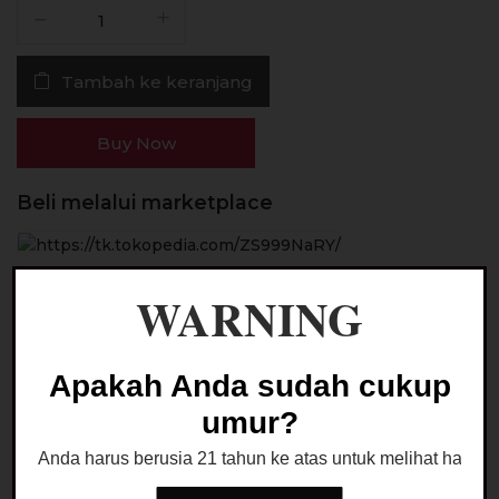
Kuantitas
Liquid
Foom
Tambah ke keranjang
Fresh
Cola
Salt
Buy Now
Nic
30ML
Beli melalui marketplace
by
Foom
Lab
Global
WARNING
Ask a Question
Apakah Anda sudah cukup
umur?
Kategori:
BEST SELLER
,
LIQUID SALTNIC
Anda harus berusia 21 tahun ke atas untuk melihat halaman