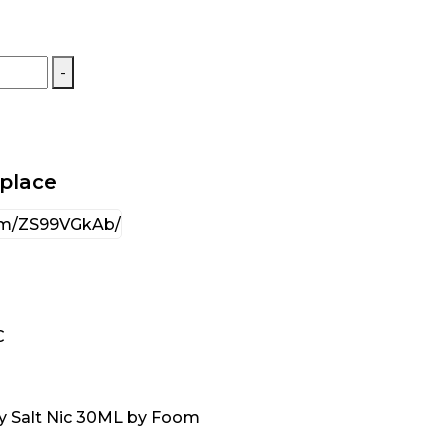
-
tplace
C
y Salt Nic 30ML by Foom