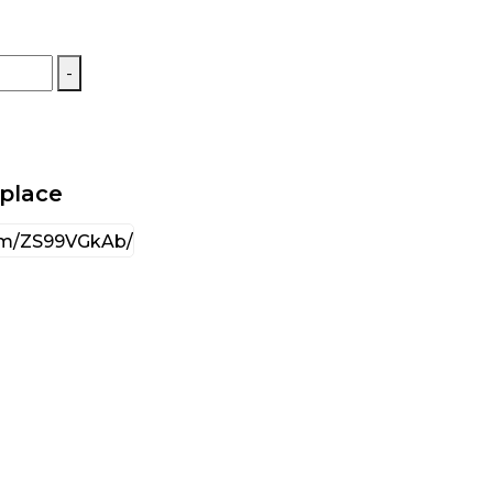
-
tplace