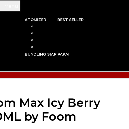
Menu
ATOMIZER
BEST SELLER
 & WIRE
RBA
TRIDGE
RDA
N VAPE
RTA
G TOOL
RDTA
Y VAPE
BUNDLING SIAP PAKAI
R VAPE
AN VAPE
om Max Icy Berry
30ML by Foom