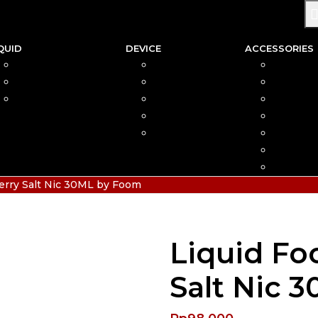
QUID
DEVICE
ACCESSORIES
SALTNIC
AIO
COIL
FREEBASE
MOD
CAR
PODS FRIENDLY
POD
COTTO
DISPOSABLE
VAPIN
POD MOD
BATTER
CHARGE
HIAS
erry Salt Nic 30ML by Foom
Liquid Fo
Salt Nic 