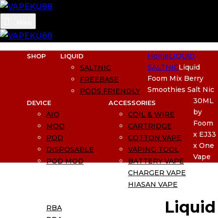
Menu
Home
LIQUID
SHOP
LIQUID
SALTNIC
Liquid
SALTNIC
Foom Mix Berry
FREEBASE
Smoothies Salt Nic
PODS FRIENDLY
30ML
DEVICE
ACCESSORIES
by
AIO
COIL & WIRE
Foom
MOD
CARTRIDGE
x EJ33
POD
COTTON VAPE
x One
DISPOSABLE
VAPING TOOL
Vape
POD MOD
BATTERY VAPE
CHARGER VAPE
HIASAN VAPE
ATOMIZER
BEST SELLER
Liquid
RBA
BUNDLING SIAP PAKAI