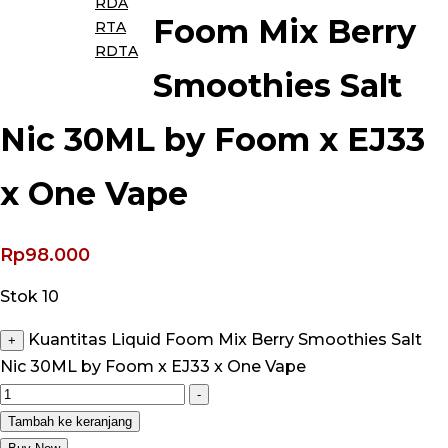
RDA
Foom Mix Berry
RTA
RDTA
Smoothies Salt
Nic 30ML by Foom x EJ33
x One Vape
Rp
98.000
Stok 10
Kuantitas Liquid Foom Mix Berry Smoothies Salt
+
Nic 30ML by Foom x EJ33 x One Vape
-
Tambah ke keranjang