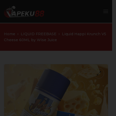
Home
LIQUID FREEBASE
Liquid Happi Krunch V5
Cheese 60ML by Wise Juice