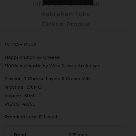
Informasi Tambahan
Kebijakan Toko
Diskusi Produk
*SUDAH CUKAI
Happi Krunch V5 Cheese
*100% Authentic by Wise Juice x Arrifarisan
Flavour : 7 Cheese Layers & Cream Milk
Nicotine : 3/6MG
Volume : 60ML
PG/VG : 40/60
Premium Local E-Liquid
Berat
0,15 gram