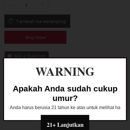
Kuantitas
Liquid
Happi
Tambah ke keranjang
Krunch
V5
Cheese
Buy Now
60ML
by
Wise
Ask a Question
Juice
WARNING
Kategori:
LIQUID FREEBASE
Apakah Anda sudah cukup
umur?
Anda harus berusia 21 tahun ke atas untuk melihat halaman
Deskripsi
21+ Lanjutkan