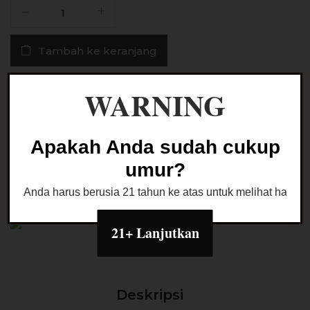
Kuantitas
Liquid
Icepedia
Tambah ke keranjang
Blackcurrant
Pods
Friendly
Buy Now
WARNING
30ML
Ask a Question
Apakah Anda sudah cukup
umur?
Anda harus berusia 21 tahun ke atas untuk melihat halaman
Kategori:
LIQUID PODS FRIENDLY
21+ Lanjutkan
Deskripsi