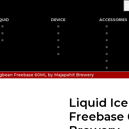
QUID
DEVICE
ACCESSORIES
SALTNIC
AIO
COIL
FREEBASE
MOD
CAR
PODS FRIENDLY
POD
COTTO
DISPOSABLE
VAPIN
POD MOD
BATTER
CHARGE
HIAS
ngbean Freebase 60ML by Majapahit Brewery
Liquid I
Freebase 