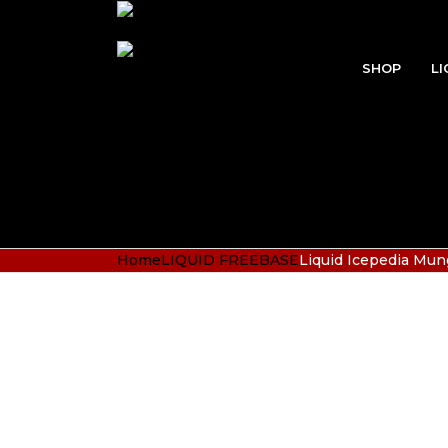
SHOP
LI
Home
LIQUID FREEBASE
Liquid Icepedia Mu