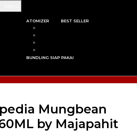
Menu
ATOMIZER
BEST SELLER
 & WIRE
RBA
TRIDGE
RDA
N VAPE
RTA
G TOOL
RDTA
Y VAPE
BUNDLING SIAP PAKAI
R VAPE
AN VAPE
cepedia Mungbean
60ML by Majapahit