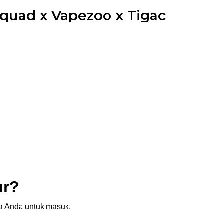
uad x Vapezoo x Tigac
ur?
sia Anda untuk masuk.