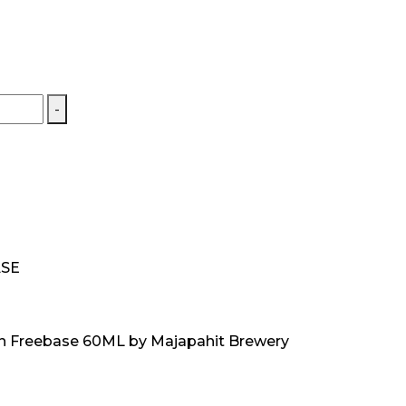
-
ASE
n Freebase 60ML by Majapahit Brewery