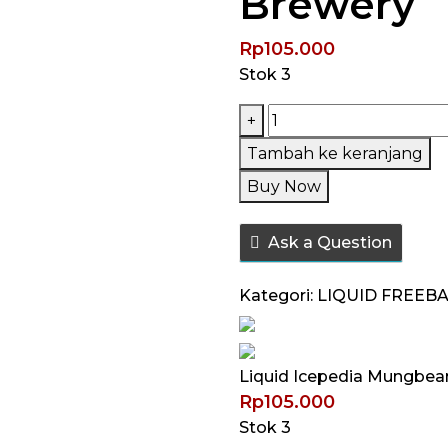
Brewery
Rp
105.000
Stok 3
Kuantitas
+
Liquid
Tambah ke keranjang
Icepedia
Buy Now
Mungbean
Freebase
Ask a Question
60ML
by
Kategori:
LIQUID FREEB
Majapahit
Brewery
Liquid Icepedia Mungbea
Rp
105.000
Stok 3