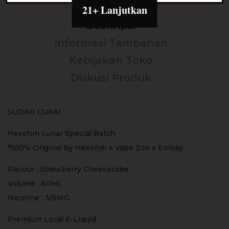
21+ Lanjutkan
Deskripsi
Informasi Tambahan
Kebijakan Toko
Diskusi Produk
SUDAH CUKAI
Hexohm Lunar Special Batch
*100% Original by Hexohm x Vape Zoo x Emkay
Flavour : Strawberry Cheesecake
Volume : 60ML
Nicotine : 3/6MG
Premium Local E-Liquid