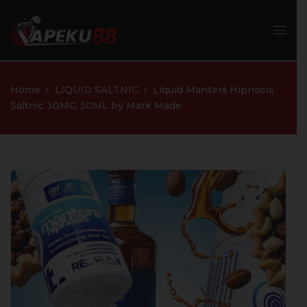
Home
LIQUID SALTNIC
Liquid Mantera Hipnosis
Saltnic 30MG 30ML by Mark Made