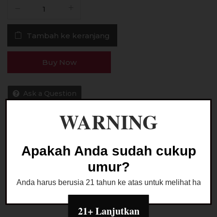
Kuantitas
Liquid
Mantera
Tambah ke keranjang
Hipnosis
Saltnic
30MG
Buy Now
30ML
by
Mark
Ask a Question
Made
WARNING
Kategori:
LIQUID SALTNIC
Apakah Anda sudah cukup
umur?
Anda harus berusia 21 tahun ke atas untuk melihat halaman
Deskripsi
21+ Lanjutkan