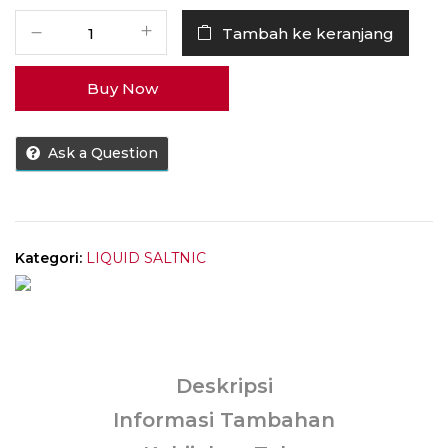
Kuantitas
Tambah ke keranjang
Liquid
Miru
Buy Now
Grape
Berry
Saltnic
Ask a Question
30MG
30ML
[
Free
Lanyard
Kategori:
LIQUID SALTNIC
]
Deskripsi
Informasi Tambahan