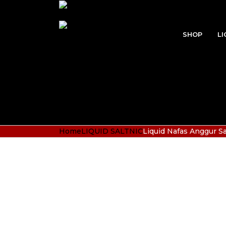
SHOP
LI
Home
LIQUID SALTNIC
Liquid Nafas Anggur S