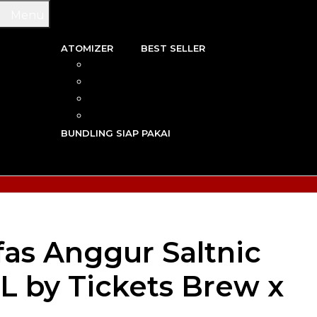
Menu
ATOMIZER
BEST SELLER
 & WIRE
RBA
TRIDGE
RDA
N VAPE
RTA
G TOOL
RDTA
Y VAPE
BUNDLING SIAP PAKAI
R VAPE
AN VAPE
fas Anggur Saltnic
 by Tickets Brew x