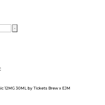
-
C
nic 12MG 30ML by Tickets Brew x EJM