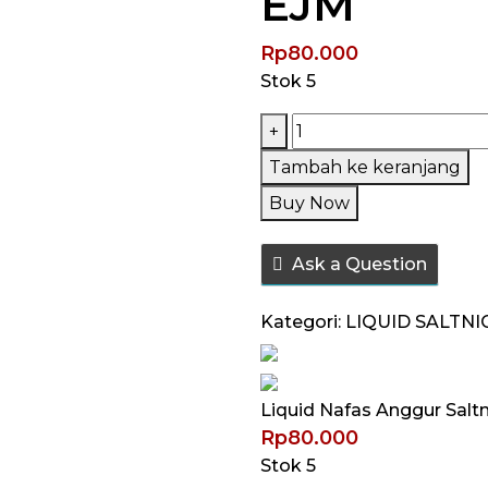
EJM
Rp
80.000
Stok 5
Kuantitas
+
Liquid
Tambah ke keranjang
Nafas
Buy Now
Anggur
Saltnic
Ask a Question
12MG
30ML
Kategori:
LIQUID SALTNI
by
Tickets
Brew
Liquid Nafas Anggur Salt
x
Rp
80.000
EJM
Stok 5