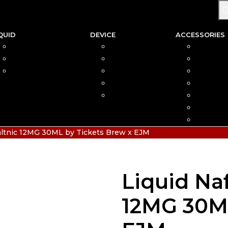
QUID
DEVICE
ACCESSORIES
SALTNIC
AIO
COIL
FREEBASE
MOD
CAR
PODS FRIENDLY
POD
COTTO
DISPOSABLE
VAPIN
POD MOD
BATTER
CHARGE
HIAS
altnic 12MG 30ML by Tickets Brew x EJM
Liquid Na
12MG 30ML