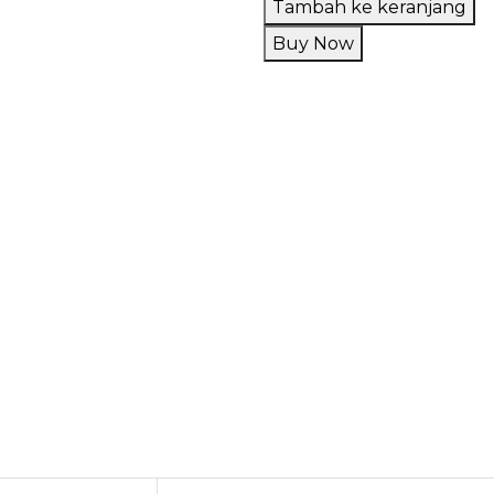
Tambah ke keranjang
Nafas
Buy Now
Kopi
Susu
60ML
by
Tickets
Brew
Malaysia
x
EJM