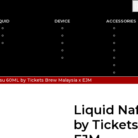
QUID
DEVICE
ACCESSORIES
SALTNIC
AIO
COIL
FREEBASE
MOD
CAR
PODS FRIENDLY
POD
COTTO
DISPOSABLE
VAPIN
POD MOD
BATTER
CHARGE
HIAS
usu 60ML by Tickets Brew Malaysia x EJM
Liquid Na
by Ticket