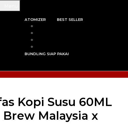
Menu
ATOMIZER
BEST SELLER
 & WIRE
RBA
TRIDGE
RDA
N VAPE
RTA
G TOOL
RDTA
Y VAPE
BUNDLING SIAP PAKAI
R VAPE
AN VAPE
fas Kopi Susu 60ML
s Brew Malaysia x