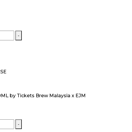
-
ASE
0ML by Tickets Brew Malaysia x EJM
-