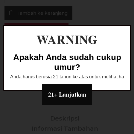
Nafas
Tambah ke keranjang
Pisang
Susu
60ML
Buy Now
WARNING
Ask a Question
Apakah Anda sudah cukup
umur?
Anda harus berusia 21 tahun ke atas untuk melihat halaman
Kategori:
LIQUID FREEBASE
21+ Lanjutkan
Deskripsi
Informasi Tambahan