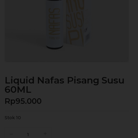
Liquid Nafas Pisang Susu
60ML
Rp
95.000
Stok 10
Kuantitas
Liquid