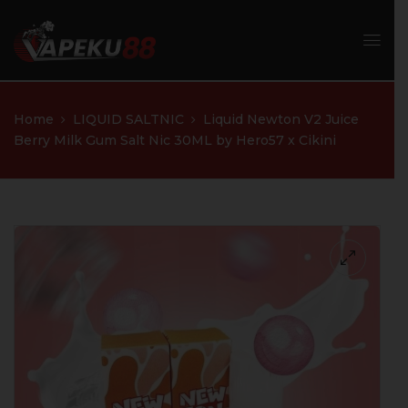
Home
LIQUID SALTNIC
Liquid Newton V2 Juice
Berry Milk Gum Salt Nic 30ML by Hero57 x Cikini