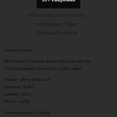
Deskripsi
Informasi Tambahan
Kebijakan Toko
Diskusi Produk
*SUDAH CUKAI
R57 Newton V2 Juice Berry Milk Gum Salt Nic
*100% Authentic by Hero57 x Cikini Vape
Flavour : Berry Milk Gum
Nicotine : 30MG
Volume : 30ML
PG/VG : 50/50
Premium Local E-Liquid