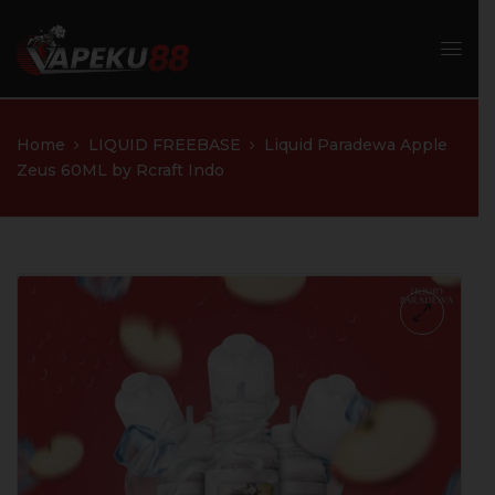
Home
LIQUID FREEBASE
Liquid Paradewa Apple
Zeus 60ML by Rcraft Indo