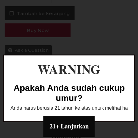
Paradewa
Tambah ke keranjang
Apple
Zeus
60ML
Buy Now
by
Rcraft
Indo
Ask a Question
WARNING
Kategori:
LIQUID FREEBASE
Apakah Anda sudah cukup
umur?
Anda harus berusia 21 tahun ke atas untuk melihat halaman
21+ Lanjutkan
Deskripsi