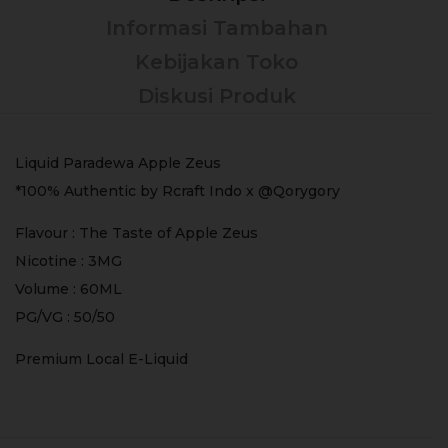
Informasi Tambahan
Kebijakan Toko
Diskusi Produk
Liquid Paradewa Apple Zeus
*100% Authentic by Rcraft Indo x @Qorygory
Flavour : The Taste of Apple Zeus
Nicotine : 3MG
Volume : 60ML
PG/VG : 50/50
Premium Local E-Liquid