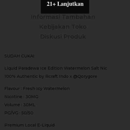
21+ Lanjutkan
Deskripsi
Informasi Tambahan
Kebijakan Toko
Diskusi Produk
SUDAH CUKAI
Liquid Paradewa Ice Edition Watermelon Salt Nic
100% Authentic by Rcraft Indo x @Qorygore
Flavour : Fresh Icy Watermelon
Nicotine : 30MG
Volume : 30ML
PG/VG : 50/50
Premium Local E-Liquid