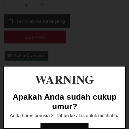
Kuantitas
Liquid
Paradewa
Tambah ke keranjang
Ice
Edition
Watermelon
Buy Now
Salt
Nic
30ML
Ask a Question
by
Rcraft
WARNING
Kategori:
LIQUID SALTNIC
Apakah Anda sudah cukup
umur?
Anda harus berusia 21 tahun ke atas untuk melihat halaman