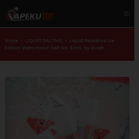
Home
LIQUID SALTNIC
Liquid Paradewa Ice
Edition Watermelon Salt Nic 30ML by Rcraft