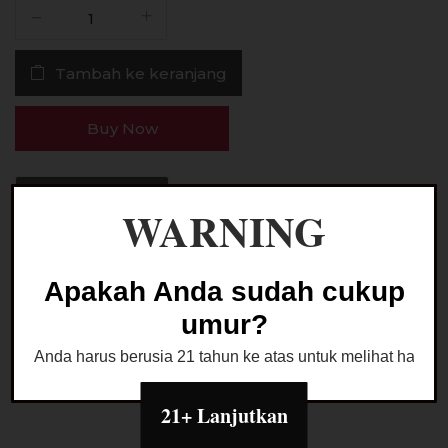
Kuantitas
Liquid
Pocket
Tambah ke keranjang
Rockid
Astro
Mango
Buy Now
Ice
60ML
by
Ask a Question
WARNING
Tigac
x
VSP
Apakah Anda sudah cukup
Kategori:
LIQUID FREEBASE
umur?
Anda harus berusia 21 tahun ke atas untuk melihat halaman
21+ Lanjutkan
Deskripsi