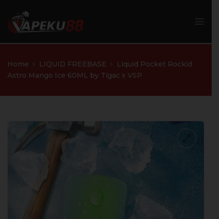
Home
LIQUID FREEBASE
Liquid Pocket Rockid
Astro Mango Ice 60ML by Tigac x VSP