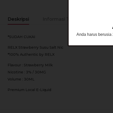
Deskripsi
Informasi Tambahan
Ke
Anda harus berusia 2
*SUDAH CUKAI
RELX Strawberry Susu Salt Nic
*100% Authentic by RELX
Flavour : Strawberry Milk
Nicotine : 3% / 30MG
Volume : 30ML
Premium Local E-Liquid