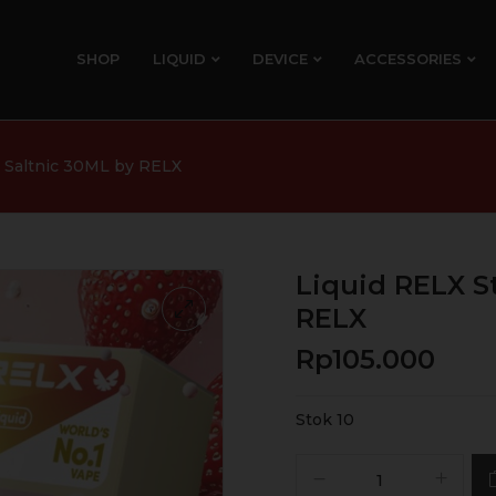
SHOP
LIQUID
DEVICE
ACCESSORIES
u Saltnic 30ML by RELX
Liquid RELX S
RELX
Rp
105.000
Stok 10
Kuantitas
Liquid