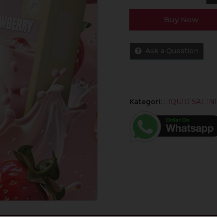
RELX
Buy Now
Strawberry
Susu
Saltnic
Ask a Question
30ML
by
RELX
Kategori:
LIQUID SALTN