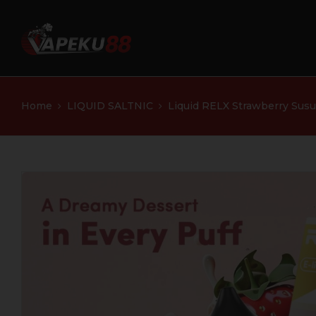
Home
LIQUID SALTNIC
Liquid RELX Strawberry Sus