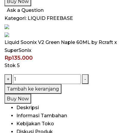
Buy Now
V2
Ask a Question
Green
Kategori:
LIQUID FREEBASE
Naple
60ML
by
Liquid Soonix V2 Green Naple 60ML by Rcraft x
Rcraft
SuperSonix
x
Rp
135.000
SuperSonix
Stok 5
Kuantitas
+
-
Liquid
Tambah ke keranjang
Soonix
Buy Now
V2
Deskripsi
Green
Informasi Tambahan
Naple
Kebijakan Toko
60ML
Diskusi Produk