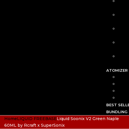
C
BA
CH
ATOMIZER
RB
RD
RT
RDT
BEST SELL
BUNDLING 
Home
LIQUID FREEBASE
Liquid Soonix V2 Green Naple
60ML by Rcraft x SuperSonix