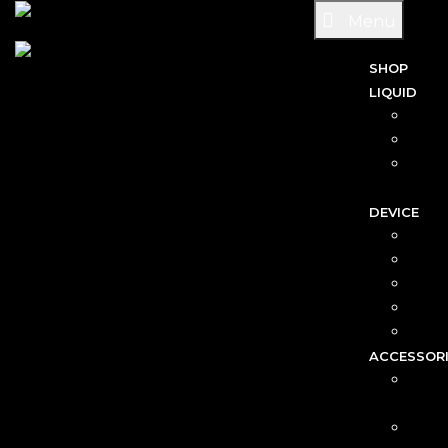
Menu
SHOP
LIQUID
SA
FRE
FRI
DEVICE
DISP
P
ACCESSOR
CAR