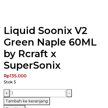
Liquid Soonix V2
Green Naple 60ML
by Rcraft x
SuperSonix
Rp
135.000
Stok 5
Kuantitas
+
-
Liquid
Tambah ke keranjang
Soonix