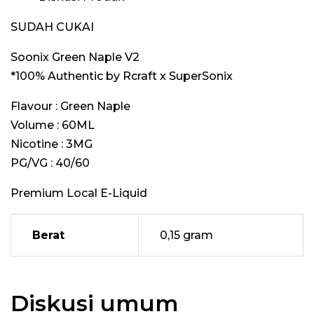
by
Rcraft
SUDAH CUKAI
x
Soonix Green Naple V2
SuperSonix
*100% Authentic by Rcraft x SuperSonix
Flavour : Green Naple
Volume : 60ML
Nicotine : 3MG
PG/VG : 40/60
Premium Local E-Liquid
Berat
0,15 gram
Diskusi umum