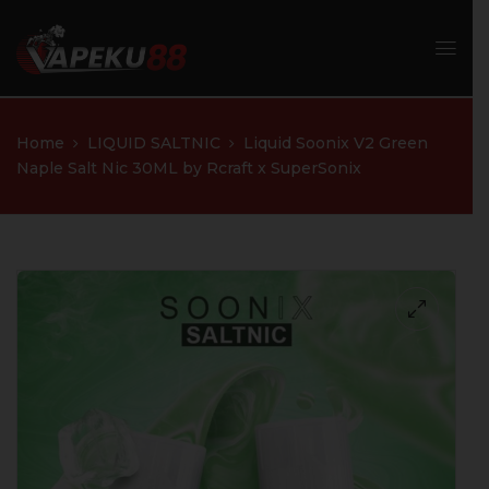
Home
LIQUID SALTNIC
Liquid Soonix V2 Green
Naple Salt Nic 30ML by Rcraft x SuperSonix