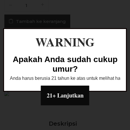
Kuantitas
Liquid
Soonix
Tambah ke keranjang
V2
Green
Naple
WARNING
Buy Now
Salt
Nic
30ML
Ask a Question
Apakah Anda sudah cukup
by
umur?
Rcraft
x
Anda harus berusia 21 tahun ke atas untuk melihat halaman
SuperSonix
Kategori:
LIQUID SALTNIC
21+ Lanjutkan
Deskripsi