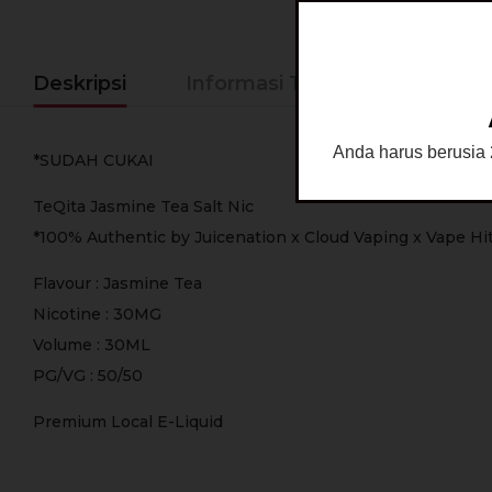
Deskripsi
Informasi Tambahan
Ke
Anda harus berusia 2
*SUDAH CUKAI
TeQita Jasmine Tea Salt Nic
*100% Authentic by Juicenation x Cloud Vaping x Vape Hi
Flavour : Jasmine Tea
Nicotine : 30MG
Volume : 30ML
PG/VG : 50/50
Premium Local E-Liquid