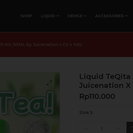
SHOP
LIQUID
DEVICE
ACCESSORIES
lt Nic 30ML by Juicenation x CV x Hitz
Liquid TeQita
Juicenation X 
Rp
110.000
Stok 5
Kuantitas
Liquid