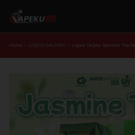
Home
LIQUID SALTNIC
Liquid TeQita Jasmine Tea Sa