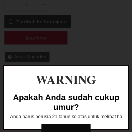
Kuantitas
Liquid
Tokyo
Tambah ke keranjang
Lychee
60ML
by
Buy Now
Public
Distribution
Ask a Question
WARNING
Kategori:
LIQUID FREEBASE
Apakah Anda sudah cukup
umur?
Anda harus berusia 21 tahun ke atas untuk melihat halaman