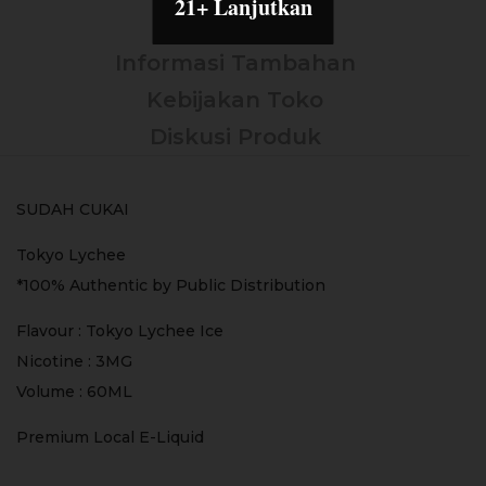
21+ Lanjutkan
Deskripsi
Informasi Tambahan
Kebijakan Toko
Diskusi Produk
SUDAH CUKAI
Tokyo Lychee
*100% Authentic by Public Distribution
Flavour : Tokyo Lychee Ice
Nicotine : 3MG
Volume : 60ML
Premium Local E-Liquid