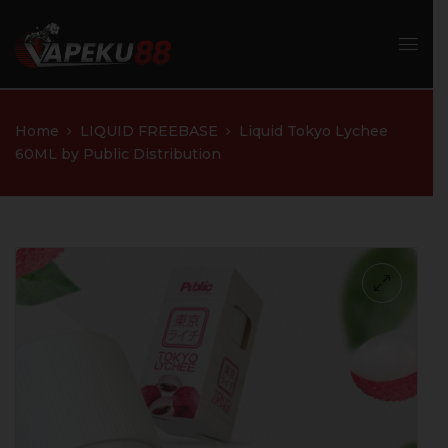
Home
LIQUID FREEBASE
Liquid Tokyo Lychee
60ML by Public Distribution