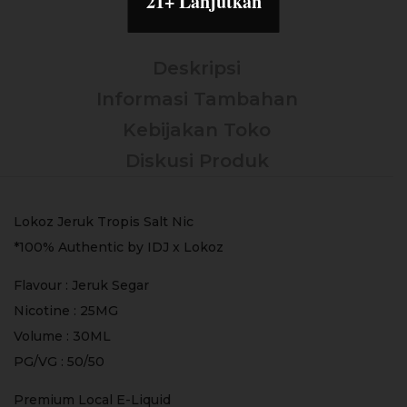
21+ Lanjutkan
Deskripsi
Informasi Tambahan
Kebijakan Toko
Diskusi Produk
Lokoz Jeruk Tropis Salt Nic
*100% Authentic by IDJ x Lokoz
Flavour : Jeruk Segar
Nicotine : 25MG
Volume : 30ML
PG/VG : 50/50
Premium Local E-Liquid