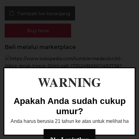
Lokoz
Tambah ke keranjang
Jeruk
Tropis
Salt
Buy Now
Nic
30ML
Beli melalui marketplace
by
IDJ
WARNING
Ask a Question
Apakah Anda sudah cukup
umur?
Anda harus berusia 21 tahun ke atas untuk melihat halaman
Kategori:
LIQUID SALTNIC