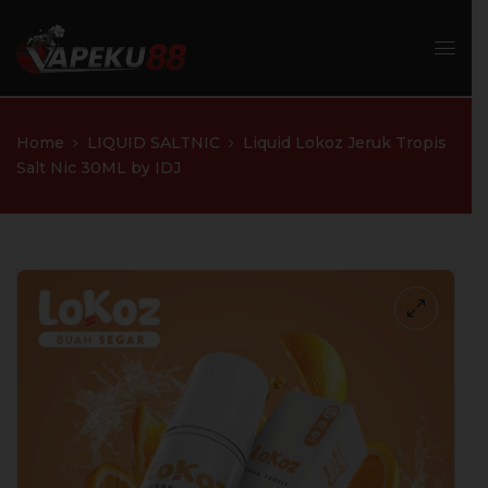
Home
LIQUID SALTNIC
Liquid Lokoz Jeruk Tropis
Salt Nic 30ML by IDJ