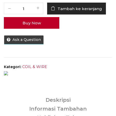
Kuantitas
Tambah ke keranjang
Coil
Lunar
Buy Now
Fused
Blue
Dual
Ask a Question
Coil
2.5mm
0.15
-
0.17ohm
Kategori:
COIL & WIRE
[
HARGA
1
PCS
COIL
Deskripsi
]
Informasi Tambahan