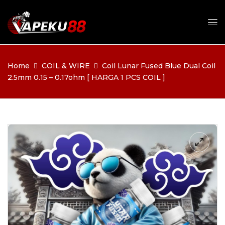
Home
COIL & WIRE
Coil Lunar Fused Blue Dual Coil
2.5mm 0.15 – 0.17ohm [ HARGA 1 PCS COIL ]