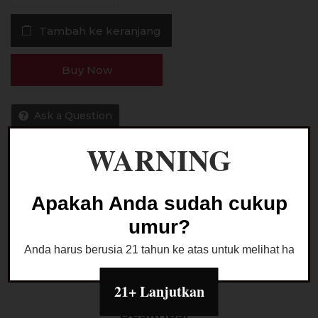
Besti
Tambah ke keranjang
Blueberry
Salt
Nic
Buy Now
30ML
by
Hero57
Ask a Question
WARNING
Kategori:
LIQUID SALTNIC
Apakah Anda sudah cukup
umur?
Anda harus berusia 21 tahun ke atas untuk melihat halaman
21+ Lanjutkan
Deskripsi