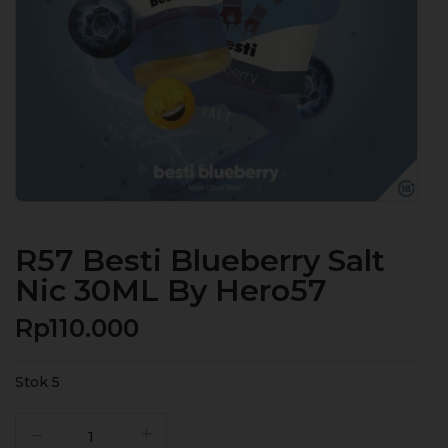
R57 Besti Blueberry Salt
Nic 30ML By Hero57
Rp
110.000
Stok 5
Kuantitas
R57