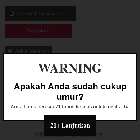
Butter
Tambah ke keranjang
Caramel
60ML
by
Buy Now
rokbar
Ask a Question
WARNING
Kategori:
LIQUID FREEBASE
Apakah Anda sudah cukup
umur?
Anda harus berusia 21 tahun ke atas untuk melihat halaman
Deskripsi
21+ Lanjutkan
Informasi Tambahan