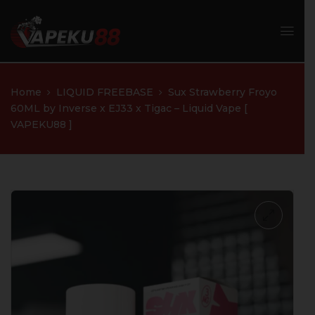
Home
LIQUID FREEBASE
Sux Strawberry Froyo
60ML by Inverse x EJ33 x Tigac – Liquid Vape [
VAPEKU88 ]