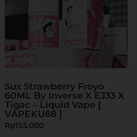
Sux Strawberry Froyo
60ML By Inverse X EJ33 X
Tigac – Liquid Vape [
VAPEKU88 ]
Rp
155.000