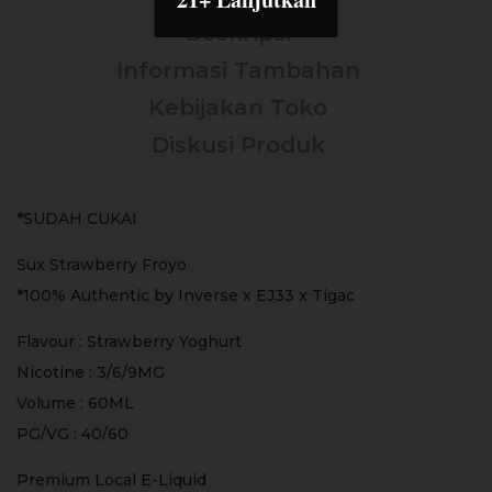
Deskripsi
Informasi Tambahan
Kebijakan Toko
Diskusi Produk
*SUDAH CUKAI
Sux Strawberry Froyo
*100% Authentic by Inverse x EJ33 x Tigac
Flavour : Strawberry Yoghurt
Nicotine : 3/6/9MG
Volume : 60ML
PG/VG : 40/60
Premium Local E-Liquid