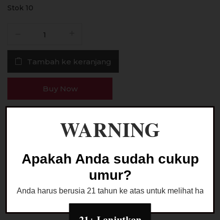
Stok 10
Kuantitas
Sux
Strawberry
Tambah ke keranjang
Froyo
60ML
by
Buy Now
Inverse
x
EJ33
WARNING
Ask a Question
x
Tigac
-
Apakah Anda sudah cukup
Liquid
Kategori:
LIQUID FREEBASE
umur?
Vape
[
Anda harus berusia 21 tahun ke atas untuk melihat halaman
VAPEKU88
]
21+ Lanjutkan