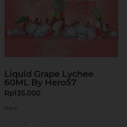
Liquid Grape Lychee
60ML By Hero57
Rp
135.000
Stok 5
Kuantitas
Liquid