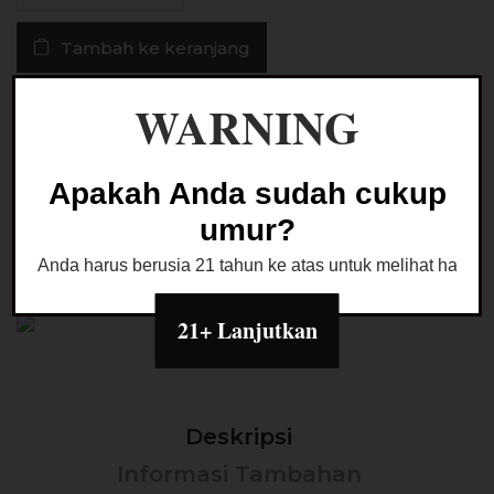
Grape
Tambah ke keranjang
Lychee
60ML
by
WARNING
Buy Now
Hero57
Ask a Question
Apakah Anda sudah cukup
umur?
Anda harus berusia 21 tahun ke atas untuk melihat halaman
Kategori:
LIQUID FREEBASE
21+ Lanjutkan
Deskripsi
Informasi Tambahan