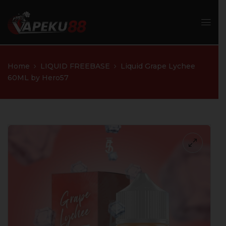
Home
LIQUID FREEBASE
Liquid Grape Lychee
60ML by Hero57