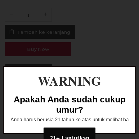
Kuantitas
Liquid
idPods
Tambah ke keranjang
Strawberry
Ice
Cream
Buy Now
Saltnic
30MG
30ML
Ask a Question
WARNING
by
Raffi
Ahmad
x
Apakah Anda sudah cukup
Kategori:
LIQUID SALTNIC
JVS
umur?
Anda harus berusia 21 tahun ke atas untuk melihat halaman
21+ Lanjutkan