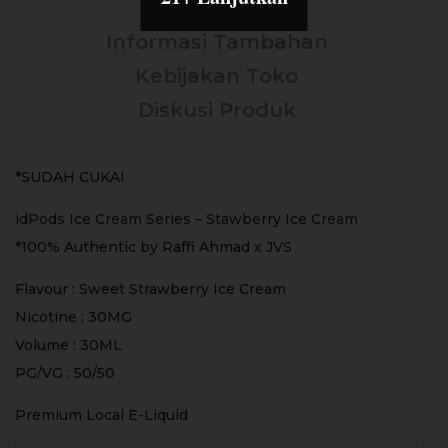
Deskripsi
Informasi Tambahan
Kebijakan Toko
Diskusi Produk
*SUDAH CUKAI
idPods Ice Cream Series – Stawberry Ice Cream
*100% Authentic by Raffi Ahmad x JVS
Flavour : Sweet Strawberry Ice Cream
Nicotine : 30MG
Volume : 30ML
PG/VG : 50/50
Premium Local E-Liquid