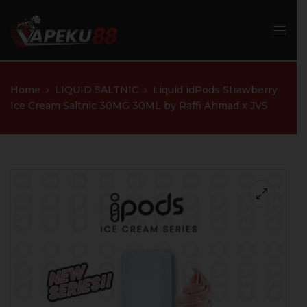
Home
LIQUID SALTNIC
Liquid idPods Strawberry
Ice Cream Saltnic 30MG 30ML by Raffi Ahmad x JVS