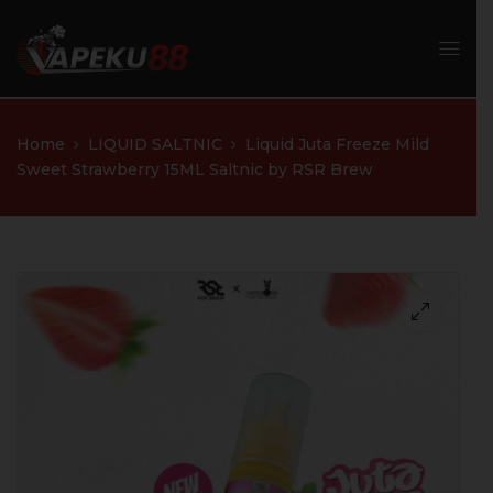
Home
LIQUID SALTNIC
Liquid Juta Freeze Mild
Sweet Strawberry 15ML Saltnic by RSR Brew