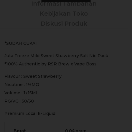
Informasi Tambahan
Kebijakan Toko
Diskusi Produk
*SUDAH CUKAI
Juta Freeze Mild Sweet Strawberry Salt Nic Pack
*100% Authentic by RSR Brew x Vape Boss
Flavour : Sweet Strawberry
Nicotine : 1%MG
Volume : 1x15ML
PG/VG : 50/50
Premium Local E-Liquid
Berat
0,04 gram