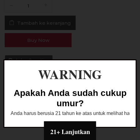
Kuantitas
Liquid
Juta
Tambah ke keranjang
Freeze
Mild
Sweet
Buy Now
Strawberry
15ML
Saltnic
Ask a Question
by
WARNING
RSR
Brew
Apakah Anda sudah cukup
Kategori:
LIQUID SALTNIC
umur?
Anda harus berusia 21 tahun ke atas untuk melihat halaman
21+ Lanjutkan
Deskripsi