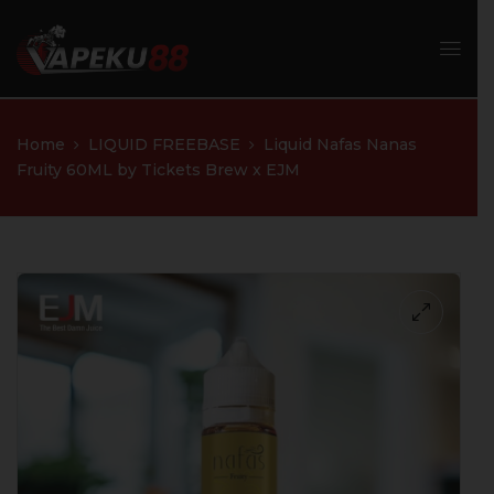
Home
LIQUID FREEBASE
Liquid Nafas Nanas
Fruity 60ML by Tickets Brew x EJM