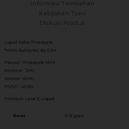
Informasi Tambahan
Kebijakan Toko
Diskusi Produk
Liquid Nafas Pineapple
*100% Authentic By EJM
Flavour : Pineapple Mint
Nicotine : 3MG
Volume : 60ML
PG/VG : 40/60
Premium Local E-Liquid
Berat
0,15 gram