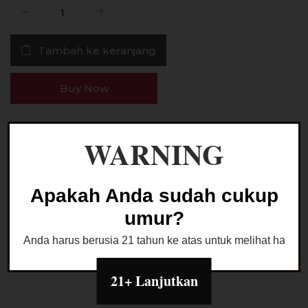
Kuantitas
Liquid
Nafas
Tambah ke keranjang
Nanas
Fruity
60ML
Buy Now
by
Tickets
Brew
Ask a Question
WARNING
x
EJM
Apakah Anda sudah cukup
Kategori:
LIQUID FREEBASE
umur?
Anda harus berusia 21 tahun ke atas untuk melihat halaman
21+ Lanjutkan
Deskripsi