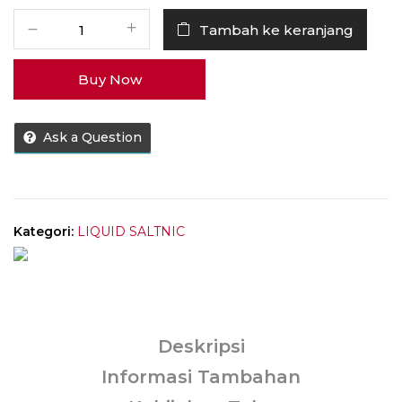
Kuantitas
Tambah ke keranjang
Liquid
RELX
Buy Now
Triple
Berry
Punch
Ask a Question
Saltnic
30ML
by
RELX
Kategori:
LIQUID SALTNIC
Deskripsi
Informasi Tambahan