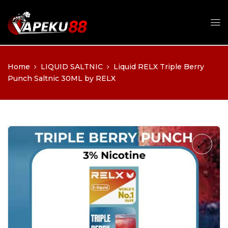
Home
LIQUID SALTNIC
Liquid RELX Triple Berry
Punch Saltnic 30ML by RELX